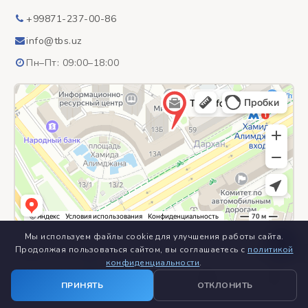
+99871-237-00-86
info@tbs.uz
Пн–Пт: 09:00–18:00
Мы используем файлы cookie для улучшения работы сайта.
Продолжая пользоваться сайтом, вы соглашаетесь с
политикой
конфиденциальности
.
© 2018–2026
ООО «TBS Inform» – специализированное
home
view_module
build
menu_book
location_on
предприятие
close
close
ПРИНЯТЬ
ОТКЛОНИТЬ
Все права защищены
КАТЕГОРИИ
КОНТАКТЫ
Главная
Каталог
Услуги
Полезно
Контакты