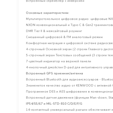
Встроенный скремблер с инверсией
Основные характеристики:
Мультипротокольное цифровое радио: цифровые NX
NXDN конвенциональный и Type-C & Gen2 транкинго
DMR Tier II & межсайтовый роуминг
Смешанный цифровой & FM аналоговый режим
Комфортная миграция к цифровой системе радиосвя
4-строчный Основной экран (2 строки Главного диспл
5-строчный экран Текстовых сообщений (3 строки тек
7-цветный индикатор на верхней панели
4-кнопочный джойстик D-pad для интуитивного упра
Встроенный GPS приемник/антенна
Встроенный Bluetooth для аудиоаксессуаров - Bluet
Знаменитое качество аудио от KENWOOD с активной
Программное DES и AES шифрование в конвенциона
Встроенный датчик движения (функции Man-down, Stati
IP54/55/67 и MIL-STD-810 C/D/E/F/G
14-контактный универсальный разъем обеспечивает 