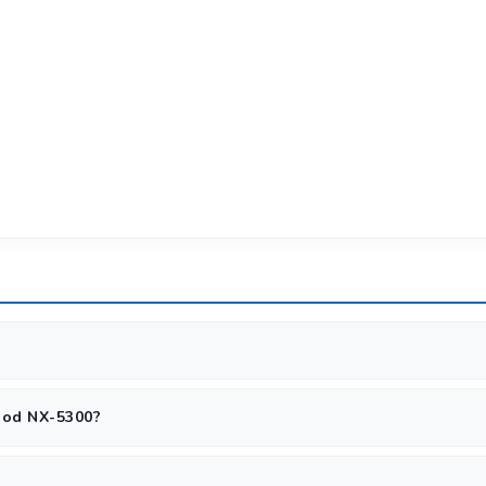
льной гарантией от производителя. Гарантийный срок — 12 месяцев
od NX-5300?
VHF/UHF требуется разрешение ЦЭМС.