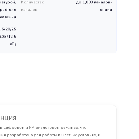
иатурой,
Количество
до 1,000 каналов-
-pad для
каналов:
опция
равления
.5/20/25
.25/12.5
кГц
анция
в цифровом и FM аналоговом режимах, что
ия разработана для работы в жестких условиях, и