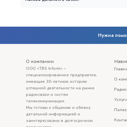
Дальность зависит от оборудования и условий: в город
Нужна помо
О компании
Нави
ООО «TBS Inform» –
Главн
специализированное предприятие,
О ком
имеющее 30-летнюю историю
успешной деятельности на рынке
Радио
радиосвязи и систем
Услуг
телекоммуникации.
Мы готовы к общению и обмену
Полез
детальной информацией и
Конта
заинтересованы в долгосрочном