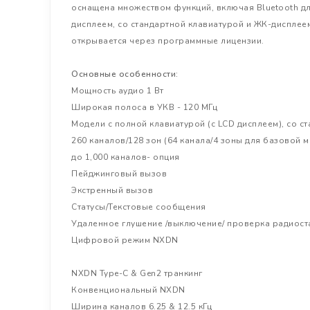
оснащена множеством функций, включая Bluetooth дл
дисплеем, со стандартной клавиатурой и ЖК-дисплее
открывается через программные лицензии.
Основные особенности:
Мощность аудио 1 Вт
Широкая полоса в УКВ - 120 МГц
Модели с полной клавиатурой (с LCD дисплеем), со ст
260 каналов/128 зон (64 канала/4 зоны для базовой 
до 1,000 каналов- опция
Пейджинговый вызов
Экстренный вызов
Статусы/Текстовые сообщения
Удаленное глушение /выключение/ проверка радиост
Цифровой режим NXDN
NXDN Type-C & Gen2 транкинг
Конвенциональный NXDN
Ширина каналов 6.25 & 12.5 кГц