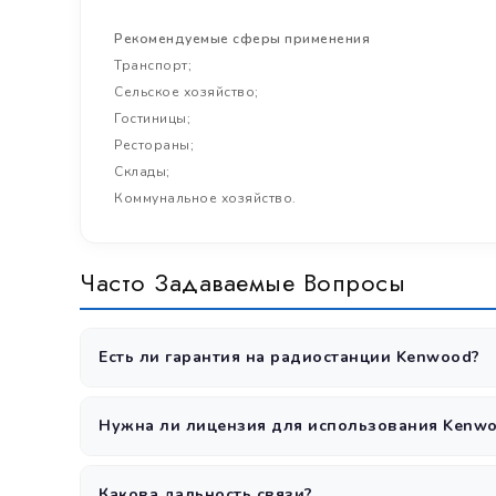
Рекомендуемые сферы применения
Транспорт;
Сельское хозяйство;
Гостиницы;
Рестораны;
Склады;
Коммунальное хозяйство.
Часто Задаваемые Вопросы
Есть ли гарантия на радиостанции Kenwood?
Да, все радиостанции Kenwood поставляются с официа
Нужна ли лицензия для использования Kenwo
Да, для использования радиостанций в диапазонах 
Какова дальность связи?