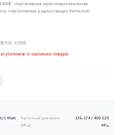
3300E
,
портативная мультипротокольная
нте
,
портативные радиостанции Kenwood
,
0E/NX-3300E
и уточните о наличии товара
tt/1 Watt
Частотный диапазон
136-174 / 400-520
(MГц):
МГц