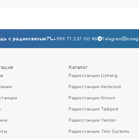
е 1-5 км, на открытой местности 5-15 км, с базовой станцией и ант
щь с радиосвязью?
+998 71 237 00 86
Telegram
Insta
гация
Каталог
ая
Радиостанции Lisheng
пании
Радиостанции Kenwood
станции
Радиостанции Kirisun
и
Радиостанции Talkpod
ное
Радиостанции Yanton
кты
Радиостанции Telo Systems