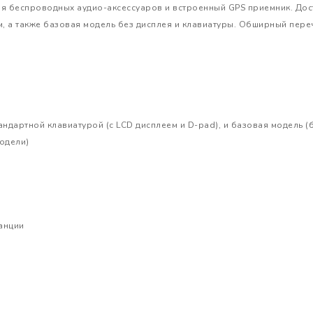
я беспроводных аудио-аксессуаров и встроенный GPS приемник. Дос
м, а также базовая модель без дисплея и клавиатуры. Обширный пер
андартной клавиатурой (с LCD дисплеем и D-pad), и базовая модель (
модели)
анции