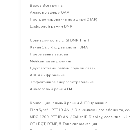
Вызов Все группы
Алиас по эфиру(OAA)
Программирование по эфиру(OTAP)
Цифровой режим DMR
Совместимость с ETSI DMR Tire II
Канал 12.5 кГц, два слота TDMA
Прерывание вызова
Межсайтовый роуминг
Двухслотовый режим прямой связи
ARC4 шифрование
Эффективное энергопотребление
Аналоговый режим FM
Конвенциональный режим & LTR транкинг
FleetSync/II: PTT ID ANI / ID вызывающего абонента,
MDC-1200: PTT ID ANI / Caller ID Display, селективны
QT / DQT, DTMF, 5-Tone сигнализация