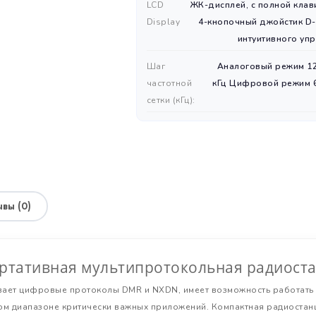
LCD
ЖК-дисплей, с полной клав
Display
4-кнопочный джойстик D
интуитивного уп
Шаг
Аналоговый режим 12
частотной
кГц Цифровой режим 6
сетки (кГц):
ИНФОРМАЦИЯ
вы (0)
ортативная мультипротокольная радиост
вает цифровые протоколы DMR и NXDN, имеет возможность работать 
м диапазоне критически важных приложений. Компактная радиостанц