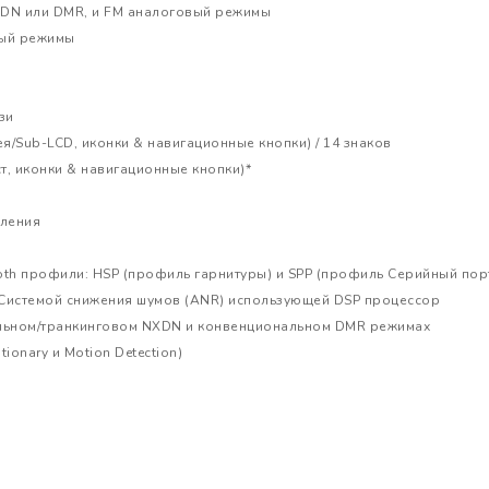
DN или DMR, и FM аналоговый режимы
вый режимы
зи
я/Sub-LCD, иконки & навигационные кнопки) / 14 знаков
т, иконки & навигационные кнопки)*
вления
ooth профили: HSP (профиль гарнитуры) и SPP (профиль Серийный пор
 Системой снижения шумов (ANR) использующей DSP процессор
льном/транкинговом NXDN и конвенциональном DMR режимах
onary и Motion Detection)