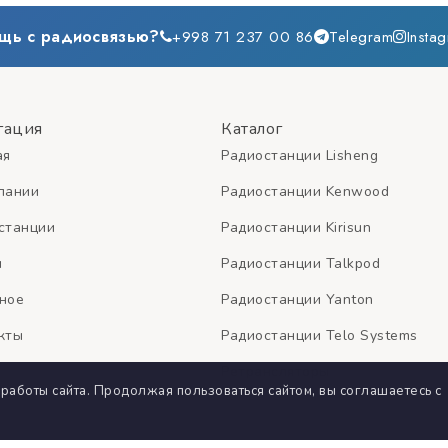
щь с радиосвязью?
+998 71 237 00 86
Telegram
Insta
гация
Каталог
ая
Радиостанции Lisheng
пании
Радиостанции Kenwood
станции
Радиостанции Kirisun
и
Радиостанции Talkpod
ное
Радиостанции Yanton
кты
Радиостанции Telo Systems
Ретрансляторы
работы сайта. Продолжая пользоваться сайтом, вы соглашаетесь с