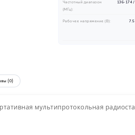
Частотный диапазон
136-174 /
(MГц):
Рабочее напряжение (В):
7.5
ИНФОРМАЦИЯ
вы (0)
ортативная мультипротокольная радиост