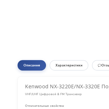
Описание
Характеристики
Отзы
Kenwood NX-3220E/NX-3320E П
VHF/UHF Цифровой & FM Трансивер
Отличительные свойства: