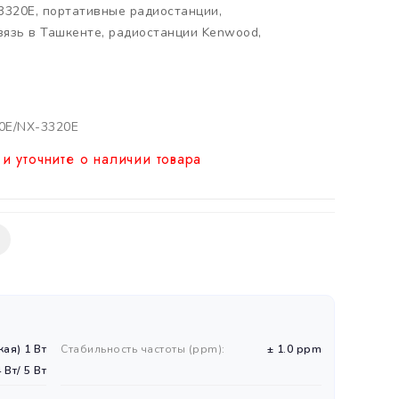
3320E
,
портативные радиостанции
,
вязь в Ташкенте
,
радиостанции Kenwood
,
0E/NX-3320E
и уточните о наличии товара
кая) 1 Вт
Стабильность частоты (ppm):
± 1.0 ppm
4 Вт/ 5 Вт