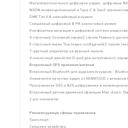
Мультипротокольное цифровое радио: цифровые NX
NXDN конвенциональный и Type-C & Gen2 транкинго
DMR Tier II & межсайтовый роуминг
Смешанный цифровой & FM аналоговый режим
Комфортная миграция к цифровой системе радиосвя
4-строчный Основной экран(2 строки Главного диспле
5-строчный экран Текстовых сообщений(3 строки текс
7-цветный индикатор на верхней панели
4-кнопочный джойстик D-pad для интуитивного упра
Встроенный GPS приемник/антенна
Встроенный Bluetooth для аудиоаксессуаров - Bluet
Знаменитое качество аудио от KENWOOD с активной
Программное DES и AES шифрование в конвенциона
Встроенный датчик движения (функции Man-down, Stati
2-pin коннектор
Рекомендуемые сферы применения:
Транспорт;
Сельское хозяйство;