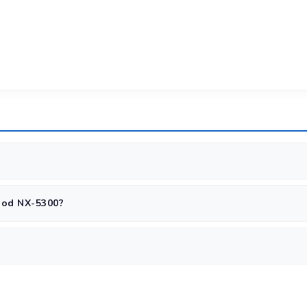
льной гарантией от производителя. Гарантийный срок — 12 месяцев
od NX-5300?
VHF/UHF требуется разрешение ЦЭМС.
е 1-5 км, на открытой местности 5-15 км, с базовой станцией и ант