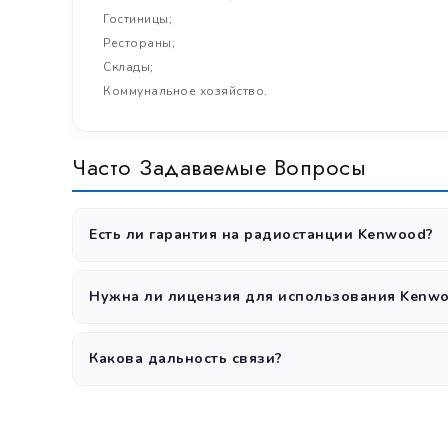
Гостиницы;
Рестораны;
Склады;
Коммунальное хозяйство.
Часто Задаваемые Вопросы
Есть ли гарантия на радиостанции Kenwood?
Да, все радиостанции Kenwood поставляются с официа
Нужна ли лицензия для использования Kenwo
Да, для использования радиостанций в диапазонах 
Какова дальность связи?
Дальность зависит от оборудования и условий: в город