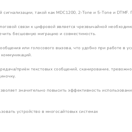
 сигнализации, такой как MDC1200, 2-Tone и 5-Tone и DTMF.
алоговой связи к цифровой является чрезвычайной необходим
печить бесшовную миграцию и совместимость.
сообщения или голосового вызова, что удобно при работе в 
 коммуникаций.
ередача/приём текстовых сообщений, сканирование, тревожно
диночку.
зволяет значительно повысить эффективность использования
зовать устройство в многосайтовых системах