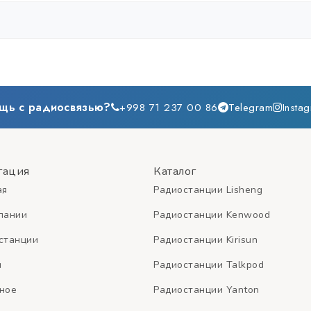
алоговыми рациями. В цифровом DMR — совместима с любыми DMR-
крытой местности 5-15 км, с базовой станцией — до 30-50 км.
щь с радиосвязью?
+998 71 237 00 86
Telegram
Insta
гация
Каталог
ая
Радиостанции Lisheng
пании
Радиостанции Kenwood
станции
Радиостанции Kirisun
и
Радиостанции Talkpod
ное
Радиостанции Yanton