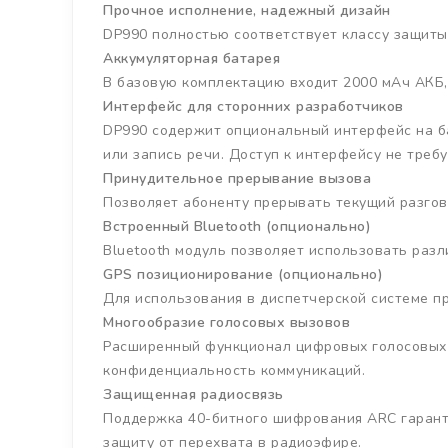
Прочное исполнение, надежный дизайн
DP990 полностью соответствует классу защиты I
Аккумуляторная батарея
В базовую комплектацию входит 2000 мАч АКБ,
Интерфейс для сторонних разработчиков
DP990 содержит опциональный интерфейс на б
или запись речи. Доступ к интерфейсу не треб
Принудительное прерывание вызова
Позволяет абоненту прерывать текущий разгов
Встроенный Bluetooth (опционально)
Вluetooth модуль позволяет использовать разли
GPS позиционирование (опционально)
Для использования в диспетчерской системе п
Многообразие голосовых вызовов
Расширенный функционал цифровых голосовых 
конфиденциальность коммуникаций.
Защищенная радиосвязь
Поддержка 40-битного шифрования ARC гарант
защиту от перехвата в радиоэфире.