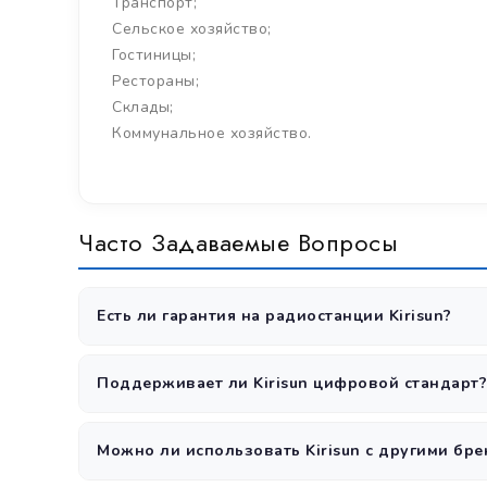
Транспорт;
Сельское хозяйство;
Гостиницы;
Рестораны;
Склады;
Коммунальное хозяйство.
Часто Задаваемые Вопросы
Есть ли гарантия на радиостанции Kirisun?
Да, все радиостанции Kirisun поставляются с официал
Поддерживает ли Kirisun цифровой стандарт?
Да, Kirisun поддерживает стандарт DMR Tier II, а 
Можно ли использовать Kirisun с другими бр