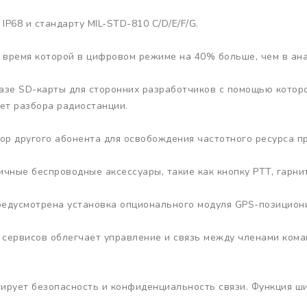
P68 и стандарту MIL-STD-810 C/D/E/F/G.
 время которой в цифровом режиме на 40% больше, чем в ан
азе SD-карты для сторонних разработчиков с помощью кото
ует разбора радиостанции.
ор другого абонента для освобождения частотного ресурса п
чные беспроводные аксессуары, такие как кнопку PTT, гарнит
редусмотрена установка опционального модуля GPS-позицион
сервисов облегчает управление и связь между членами кома
ирует безопасность и конфиденциальность связи. Функция 