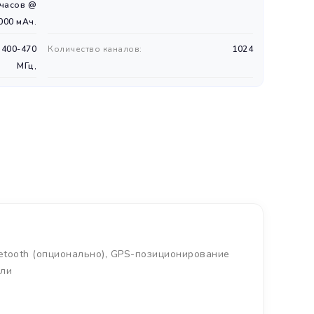
 часов @
000 мАч.
 400-470
Количество каналов:
1024
МГц,
etooth (опционально), GPS-позиционирование
сли