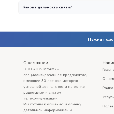
В аналоговом режиме — да, совместима с любыми ан
Какова дальность связи?
Дальность зависит от условий: в городе 1-5 км, на от
Нужна помо
О компании
Нави
ООО «TBS Inform» –
Главн
специализированное предприятие,
О ком
имеющее 30-летнюю историю
успешной деятельности на рынке
Радио
радиосвязи и систем
Услуг
телекоммуникации.
Мы готовы к общению и обмену
Полез
детальной информацией и