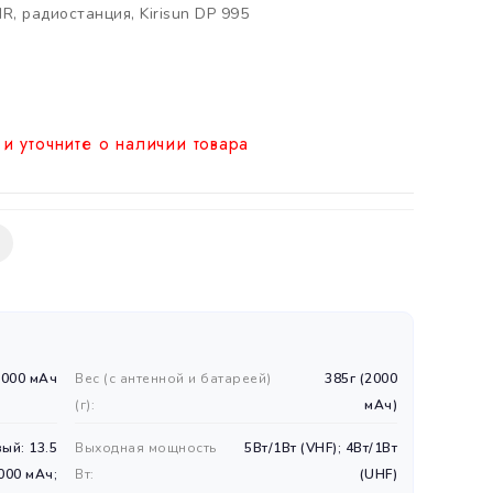
MR
,
радиостанция
,
Kirisun DP 995
и уточните о наличии товара
2000 мАч
Вес (с антенной и батареей)
385г (2000
(г):
мАч)
ый: 13.5
Выходная мощность
5Вт/1Вт (VHF); 4Вт/1Вт
00 мАч;
Вт:
(UHF)