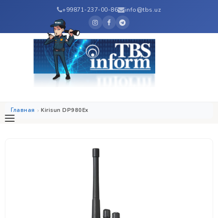
+99871-237-00-86
info@tbs.uz
Главная
Kirisun DP980Ex