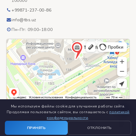
100000
+99871-237-00-86
info@tbs.uz
Пн–Пт: 09:00–18:00
Мы используем файлы cookie для улучшения работы сайта.
Продолжая пользоваться сайтом, вы соглашаетесь с
политикой
конфиденциальности
.
© 2018–2026
ООО «TBS Inform» – специализированное
home
view_module
build
menu_book
location_on
предприятие
close
close
ПРИНЯТЬ
ОТКЛОНИТЬ
Все права защищены
КАТЕГОРИИ
КОНТАКТЫ
Главная
Каталог
Услуги
Полезно
Контакты