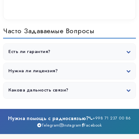
Часто Задаваемые Вопросы
Есть ли гарантия?
Да, все радиостанции поставляются с официальной
гарантией 12 месяцев.
Нужна ли лицензия?
Да, для VHF/UHF диапазонов требуется разрешение
ЦЭМС.
Какова дальность связи?
В городе 1-5 км, на открытой местности 5-15 км, с базовой
станцией — до 30-50 км.
Нужна помощь с радиосвязью?
+998 71 237 00 86
Telegram
Instagram
Facebook